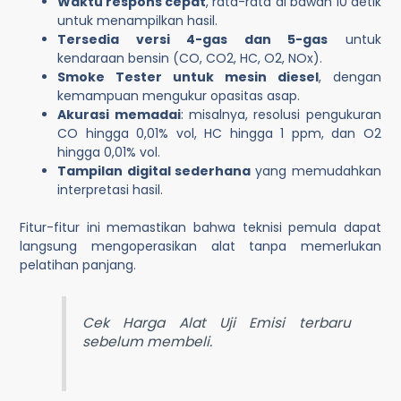
Waktu respons cepat
, rata-rata di bawah 10 detik
untuk menampilkan hasil.
Tersedia versi 4-gas dan 5-gas
untuk
kendaraan bensin (CO, CO2, HC, O2, NOx).
Smoke Tester untuk mesin diesel
, dengan
kemampuan mengukur opasitas asap.
Akurasi memadai
: misalnya, resolusi pengukuran
CO hingga 0,01% vol, HC hingga 1 ppm, dan O2
hingga 0,01% vol.
Tampilan digital sederhana
yang memudahkan
interpretasi hasil.
Fitur-fitur ini memastikan bahwa teknisi pemula dapat
langsung mengoperasikan alat tanpa memerlukan
pelatihan panjang.
Cek
Harga Alat Uji Emisi
terbaru
sebelum membeli.