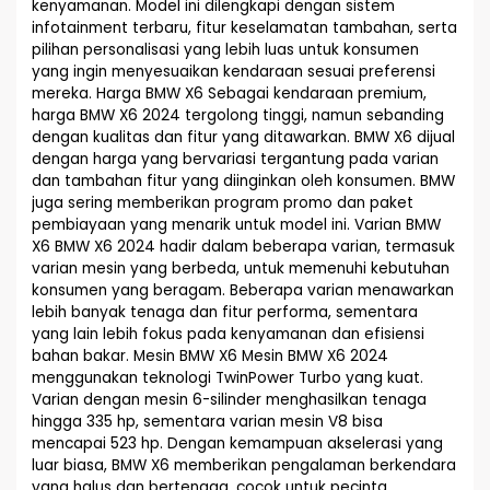
kenyamanan. Model ini dilengkapi dengan sistem
infotainment terbaru, fitur keselamatan tambahan, serta
pilihan personalisasi yang lebih luas untuk konsumen
yang ingin menyesuaikan kendaraan sesuai preferensi
mereka. Harga BMW X6 Sebagai kendaraan premium,
harga BMW X6 2024 tergolong tinggi, namun sebanding
dengan kualitas dan fitur yang ditawarkan. BMW X6 dijual
dengan harga yang bervariasi tergantung pada varian
dan tambahan fitur yang diinginkan oleh konsumen. BMW
juga sering memberikan program promo dan paket
pembiayaan yang menarik untuk model ini. Varian BMW
X6 BMW X6 2024 hadir dalam beberapa varian, termasuk
varian mesin yang berbeda, untuk memenuhi kebutuhan
konsumen yang beragam. Beberapa varian menawarkan
lebih banyak tenaga dan fitur performa, sementara
yang lain lebih fokus pada kenyamanan dan efisiensi
bahan bakar. Mesin BMW X6 Mesin BMW X6 2024
menggunakan teknologi TwinPower Turbo yang kuat.
Varian dengan mesin 6-silinder menghasilkan tenaga
hingga 335 hp, sementara varian mesin V8 bisa
mencapai 523 hp. Dengan kemampuan akselerasi yang
luar biasa, BMW X6 memberikan pengalaman berkendara
yang halus dan bertenaga, cocok untuk pecinta